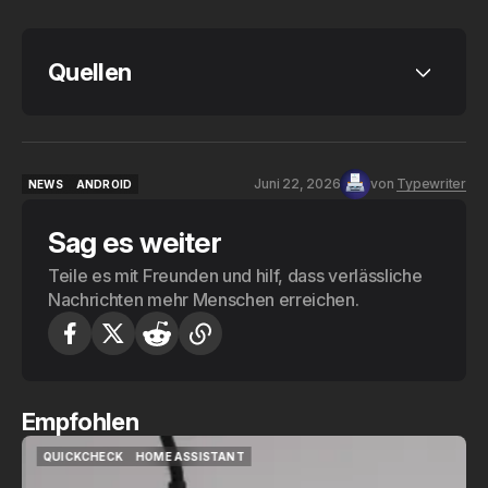
Quellen
Google: Check out what's new in 
Android 17
Juni 22, 2026
von
Typewriter
NEWS
ANDROID
The Tech Portal: Google rolls out 
NEWS
ANDROID
Android 17
Sag es weiter
GIGA: Android 17 ist da
Teile es mit Freunden und hilf, dass verlässliche
Nachrichten mehr Menschen erreichen.
TechCabal: Every Android 17 feature
Google: More ways to create and share 
with Android
Empfohlen
QUICKCHECK
HOME ASSISTANT
QUICKCHECK
HOME ASSISTANT