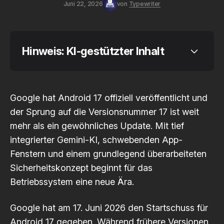
Juni 22, 2026
von
Typewriter
Hinweis: KI-gestützter Inhalt
Google hat Android 17 offiziell veröffentlicht und
Code 
der Sprung auf die Versionsnummer 17 ist weit
of Conduct
mehr als ein gewöhnliches Update. Mit tief
integrierter Gemini-KI, schwebenden App-
Fenstern und einem grundlegend überarbeiteten
Sicherheitskonzept beginnt für das
Betriebssystem eine neue Ära.
Google hat am 17. Juni 2026 den
Startschuss für
Android 17
gegeben. Während frühere Versionen