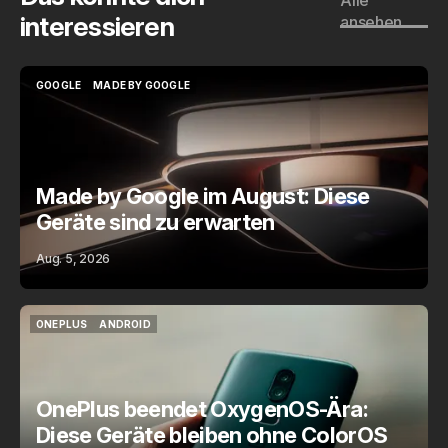
interessieren
ansehen
GOOGLE
MADE BY GOOGLE
GOOGLE
MADE BY GOOGLE
Made by Google im August: Diese
Geräte sind zu erwarten
Aug. 5, 2026
ONEPLUS
ANDROID
ONEPLUS
ANDROID
OnePlus beendet OxygenOS-Ära:
Diese Geräte bleiben ohne ColorOS