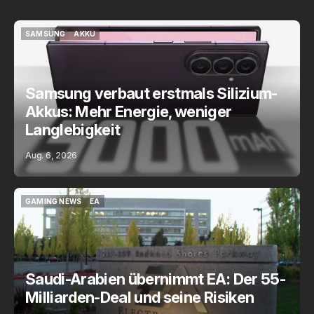
SAMSUNG
AKKU
SAMSUNG
AKKU
Samsung verbaut erstmals Silizium-
Akkus: Mehr Energie, weniger
Langlebigkeit
Aug. 6, 2026
GAMING NEWS
EA
GAMING NEWS
EA
Saudi-Arabien übernimmt EA: Der 55-
Milliarden-Deal und seine Risiken