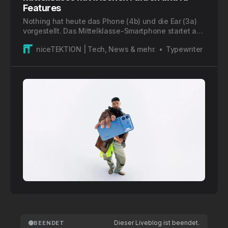
Features
Nothing hat heute das Phone (4b) und die Ear (3a)
vorgestellt. Das Mittelklasse-Smartphone startet ab
329 Euro, die neuen Earbuds bieten mit Audio
niceTEKTION | Tech, News & mehr.
Typewriter
Snapshot und Call Recording innovative
Aufnahmefunktionen.
Dieser Liveblog ist beendet.
BEENDET