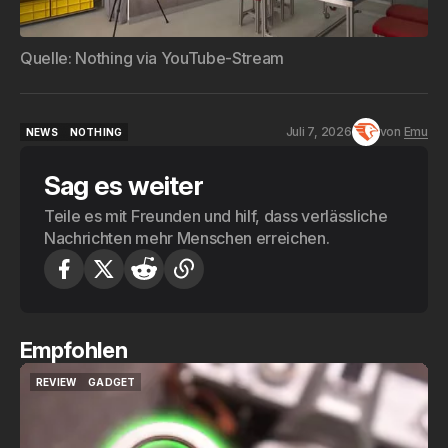
Quelle: 
Nothing via YouTube-Stream
Juli 7, 2026
von
Emu
NEWS
NOTHING
NEWS
NOTHING
Sag es weiter
Teile es mit Freunden und hilf, dass verlässliche
Nachrichten mehr Menschen erreichen.
Empfohlen
REVIEW
SWITCHBOT
REVIEW
SWITCHBOT