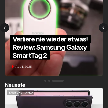
Nie wieder ausgesperrt?
Review: SwitchBot Lock Ultra
+ Keypad Vision
März 1, 2026
Neueste
SAMSUNG
AKKU
SAMSUNG
AKKU