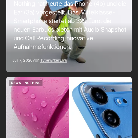
Nothing hat heute das Phone (4b) und die
Ear (3a) vorgestellt. Das Mittelklasse-
Smartphone startet ab 329 Euro, die
neuen Earbuds bieten mit Audio Snapshot
und Call Recording innovative
Aufnahmefunktionen.
Juli 7, 2026
von
Typewriter
Emu
NEWS
NOTHING
NEWS
NOTHING