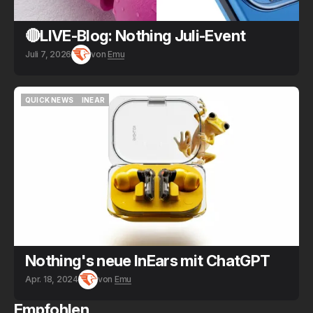
🔴LIVE-Blog: Nothing Juli-Event
Juli 7, 2026
von
Emu
QUICK NEWS
INEAR
QUICK NEWS
INEAR
Nothing's neue InEars mit ChatGPT
Apr. 18, 2024
von
Emu
Empfohlen