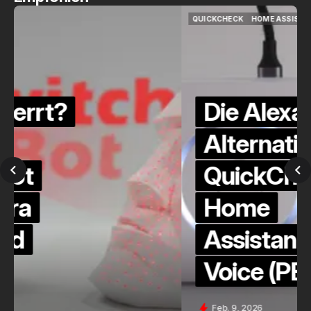
QUICKCHECK
HOME ASSISTANT
QUICKCHECK
HOME ASSISTANT
Die Alexa-
Alternative?
QuickCheck:
Home
Assistant
Voice (PE)
Feb. 9, 2026