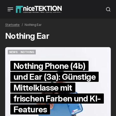
Startseite
Nothing Ear
Nothing Ear
NEWS
NOTHING
NEWS
NOTHING
Nothing Phone (4b)
und Ear (3a): Günstige
Mittelklasse mit
frischen Farben und KI-
Features