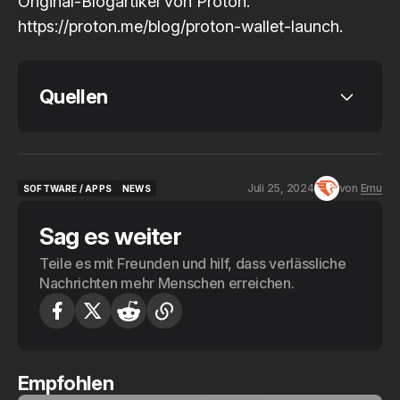
Original-Blogartikel von Proton:
https://proton.me/blog/proton-wallet-launch.
Quellen
Andy Yen: Introducing Proton Wallet – a 
safer way to hold Bitcoin 
Juli 25, 2024
von
Emu
SOFTWARE / APPS
NEWS
(https://proton.me/blog/proton-wallet-
SOFTWARE / APPS
NEWS
launch)
Sag es weiter
https://proton.me/blog/proton-wallet-
Teile es mit Freunden und hilf, dass verlässliche
launch
Nachrichten mehr Menschen erreichen.
Empfohlen