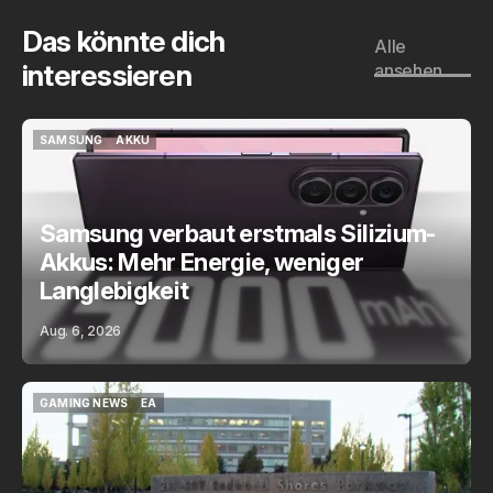
Das könnte dich
Alle
interessieren
ansehen
SAMSUNG
AKKU
SAMSUNG
AKKU
Samsung verbaut erstmals Silizium-
Akkus: Mehr Energie, weniger
Langlebigkeit
Aug. 6, 2026
GAMING NEWS
EA
GAMING NEWS
EA