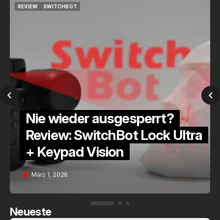
REVIEW
SWITCHBOT
REVIEW
SWITCHBOT
Nie wieder ausgesperrt?
Review: SwitchBot Lock Ultra
+ Keypad Vision
März 1, 2026
Neueste