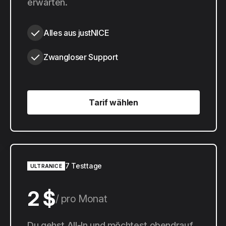
erwarten.
Alles aus justNICE
Zwangloser Support
Tarif wählen
Tarif wählen
7 Testtage
ULTRANICE
2 $
pro Monat
Du gehst All-In und möchtest obendrauf