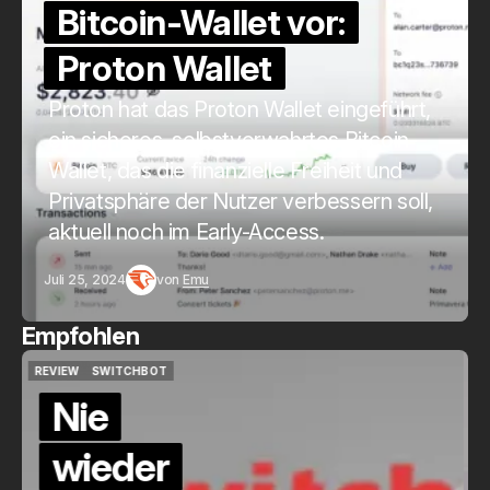
Bitcoin-Wallet vor:
Proton Wallet
Proton hat das Proton Wallet eingeführt,
ein sicheres, selbstverwahrtes Bitcoin-
Wallet, das die finanzielle Freiheit und
Privatsphäre der Nutzer verbessern soll,
aktuell noch im Early-Access.
Juli 25, 2024
von
Emu
Empfohlen
QUICKCHECK
HOME ASSISTANT
QUICKCHECK
HOME ASSISTANT