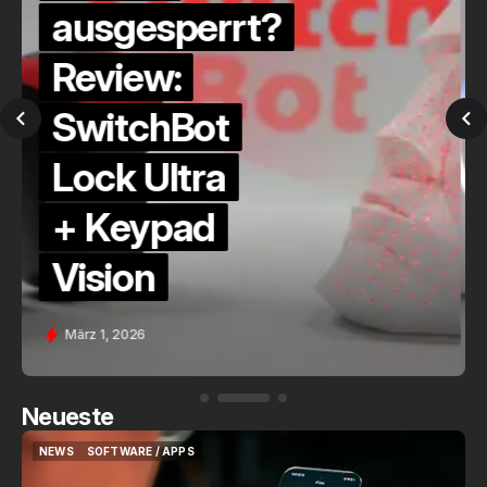
Die Alexa-
Alternative?
QuickCheck:
Home
Assistant
Voice (PE)
Feb. 9, 2026
Neueste
NEWS
SOFTWARE / APPS
NEWS
SOFTWARE / APPS