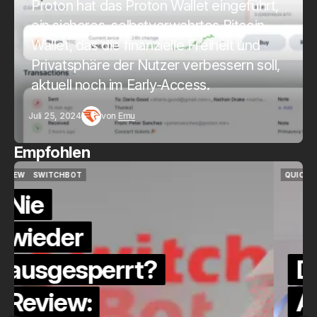
Proton hat das Proton Wallet eingeführt,
ein sicheres, selbstverwahrtes Bitcoin-
Wallet, das die finanzielle Freiheit und
Privatsphäre der Nutzer verbessern soll,
aktuell noch im Early-Access.
Juli 25, 2024
von
Emu
Empfohlen
QUICKCHECK
HOME ASSISTANT
QUICKCHECK
HOME ASSISTANT
Die Alexa-
Alternative?