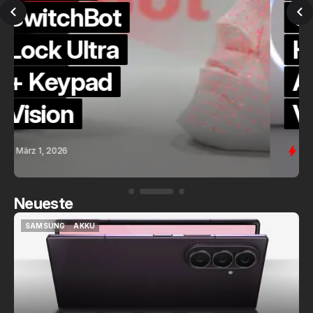
QuickCheck:
Home
Assistant
Voice (PE)
Feb. 9, 2026
Neueste
SAMSUNG
AKKU
SAMSUNG
AKKU