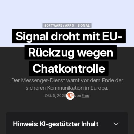
SOFTWARE / APPS
SIGNAL
SOFTWARE / APPS
SIGNAL
Signal droht mit EU-
Rückzug wegen
Chatkontrolle
Der Messenger-Dienst warnt vor dem Ende der
sicheren Kommunikation in Europa.
Okt. 5, 2025
von
Emu
Hinweis: KI-gestützter Inhalt