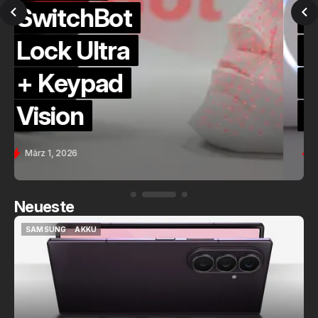
QuickCheck:
Home
Assistant
Voice (PE)
Feb. 9, 2026
Neueste
SAMSUNG
AKKU
SAMSUNG
AKKU