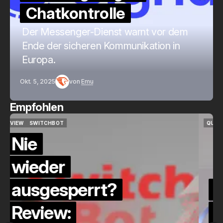
Chatkontrolle
Der Messenger-Dienst warnt vor dem
Ende der sicheren Kommunikation in
Europa.
Okt. 5, 2025
von
Emu
Empfohlen
QUICKCHECK
HOME ASSISTANT
QUICKCHECK
HOME ASSISTANT
Die Alexa-
Alternative?