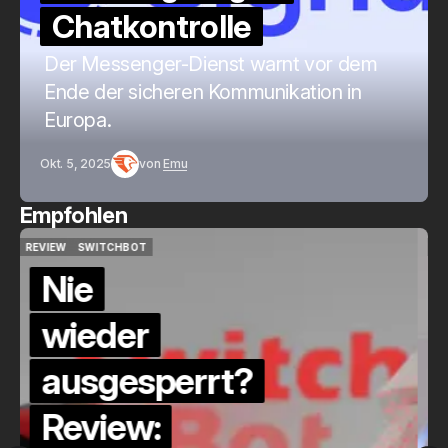
Chatkontrolle
Der Messenger-Dienst warnt vor dem
Ende der sicheren Kommunikation in
Europa.
Okt. 5, 2025
von
Emu
Empfohlen
QUICKCHECK
HOME ASSISTANT
QUICKCHECK
HOME ASSISTANT
Die Alexa-
Alternative?