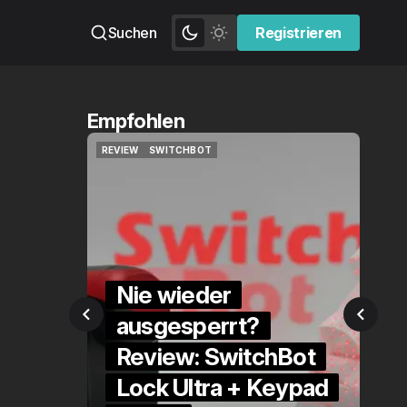
Suchen
Registrieren
Registrieren
Empfohlen
IEW
SWITCHBOT
QUICKCHECK
HOME ASSISTA
IEW
SWITCHBOT
QUICKCHECK
HOME ASSISTA
Nie wieder
ausgesperrt?
Die Alexa-
Review: SwitchBot
Alternative?
Lock Ultra + Keypad
QuickCheck: