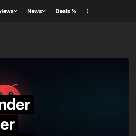
views
News
Deals %
REVIEW
GADGET
REV
REVIEW
GADGET
REV
nder
Verliere nie wieder
ger
etwas! Review:
Samsung Galaxy