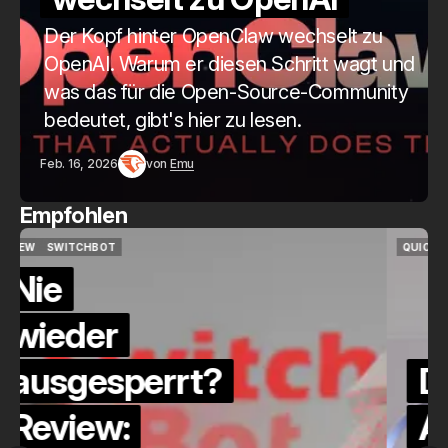
Der Kopf hinter OpenClaw wechselt zu
OpenAI. Warum er diesen Schritt wagt und
was das für die Open-Source-Community
bedeutet, gibt's hier zu lesen.
Feb. 16, 2026
von
Emu
Empfohlen
QUICKCHECK
HOME ASSISTANT
QUICKCHECK
HOME ASSISTANT
Die Alexa-
Alternative?