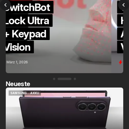
QuickCheck:
Home
Assistant
Voice (PE)
Feb. 9, 2026
Neueste
SAMSUNG
AKKU
SAMSUNG
AKKU