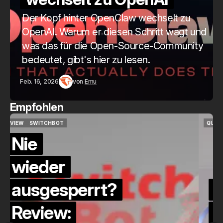
Der Kopf hinter OpenClaw wechselt zu
OpenAI. Warum er diesen Schritt wagt und
was das für die Open-Source-Community
bedeutet, gibt's hier zu lesen.
Feb. 16, 2026
von
Emu
Empfohlen
QUICKCHECK
HOME ASSISTANT
QUICKCHECK
HOME ASSISTANT
Die Alexa-
Alternative?