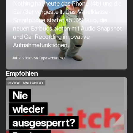
Nothing hat heute das Phone (4b) und die
Ear (3a) vorgestellt. Das Mittelklasse-
Smartphone startet ab 329 Euro, die
neuen Earbuds bieten mit Audio Snapshot
und Call Recording innovative
Aufnahmefunktionen.
Juli 7, 2026
von
Typewriter
Emu
Empfohlen
QUICKCHECK
HOME ASSISTANT
QUICKCHECK
HOME ASSISTANT
Die Alexa-