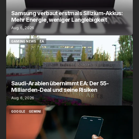
Samsung verbaut erstmals Silizium-Akkus:
Mehr Energie, weniger Langlebigkeit
Aug. 6, 2026
GAMING NEWS
EA
GAMING NEWS
EA
Saudi-Arabien übernimmt EA: Der 55-
Milliarden-Deal und seine Risiken
Aug. 6, 2026
GOOGLE
GEMINI
GOOGLE
GEMINI