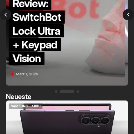
Alternative?
QuickCheck:
Home
Assistant
Voice (PE)
Feb. 9, 2026
Neueste
SAMSUNG
AKKU
SAMSUNG
AKKU