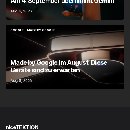
Am 4. September übernimmt Gemini
Aug. 6, 2026
GOOGLE
MADE BY GOOGLE
GOOGLE
MADE BY GOOGLE
Made by Google im August: Diese
Geräte sind zu erwarten
Aug. 5, 2026
niceTEKTION