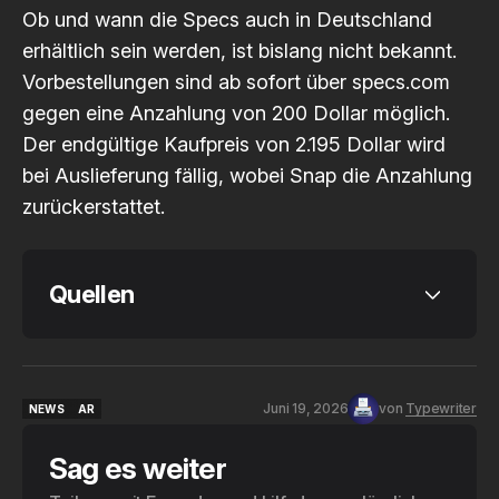
Ob und wann die Specs auch in Deutschland
erhältlich sein werden, ist bislang nicht bekannt.
Vorbestellungen sind ab sofort über specs.com
gegen eine Anzahlung von 200 Dollar möglich.
Der endgültige Kaufpreis von 2.195 Dollar wird
bei Auslieferung fällig, wobei Snap die Anzahlung
zurückerstattet.
Quellen
Snap Inc.: Introducing SPECS 
Augmented Reality Glasses
Juni 19, 2026
von
Typewriter
NEWS
AR
heise online – Snap Specs: Erste echte 
NEWS
AR
AR-Brille für Konsumenten kostet 2195 
Sag es weiter
Dollar