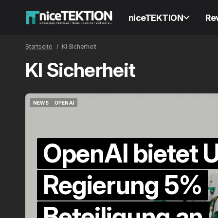
niceTEKTION
Re
Startseite
KI Sicherheit
KI Sicherheit
NEWS
OPENAI
NEWS
OPENAI
OpenAI bietet 
Regierung 5%
Beteiligung an