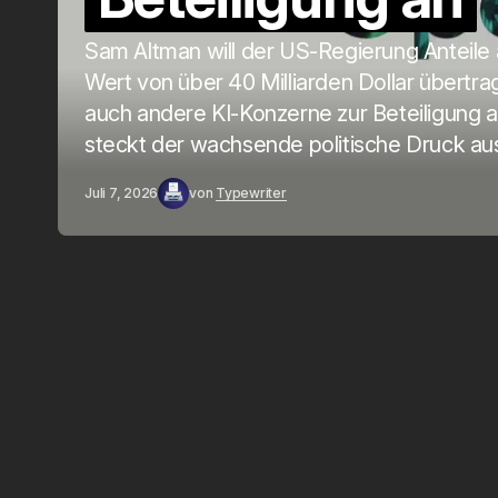
Sam Altman will der US-Regierung Anteile
Wert von über 40 Milliarden Dollar übertra
auch andere KI-Konzerne zur Beteiligung a
steckt der wachsende politische Druck au
Juli 7, 2026
von
Typewriter