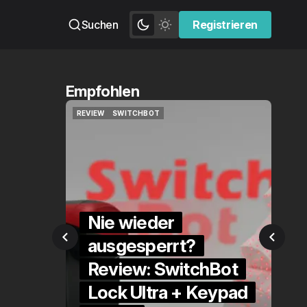
Suchen
Registrieren
Registrieren
Empfohlen
SWITCHBOT
QUICKCHECK
HOME ASSISTANT
SWITCHBOT
QUICKCHECK
HOME ASSISTANT
e wieder
sgesperrt?
Die Alexa-
view: SwitchBot
Alternative?
ck Ultra + Keypad
QuickCheck: H