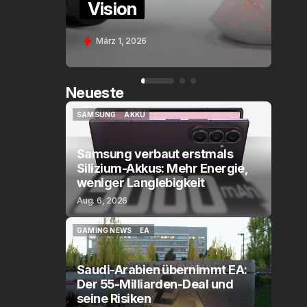
sion
Assistant Voice
z 1, 2026
Feb. 9, 2026
Neueste
SAMSUNG
AKKU
SAMSUNG
AKKU
Samsung verbaut erstmals
Silizium-Akkus: Mehr Energie,
weniger Langlebigkeit
Aug. 6, 2026
GAMING NEWS
EA
GAMING NEWS
EA
Saudi-Arabien übernimmt EA:
Der 55-Milliarden-Deal und
seine Risiken