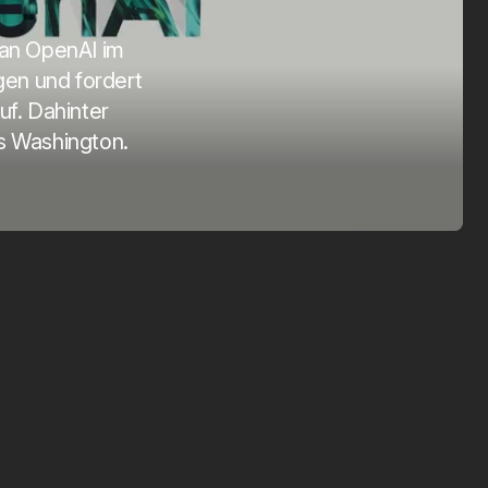
SmartTag 2
Vi
 an OpenAI im
Apr. 1, 2025
Mär
gen und fordert
uf. Dahinter
s Washington.