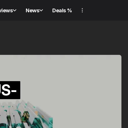
views
News
Deals %
REVIEW
GADGET
REVIEW
REVIEW
GADGET
REVIEW
US-
Ni
Verliere nie wieder
au
etwas! Review:
Re
Samsung Galaxy
Lo