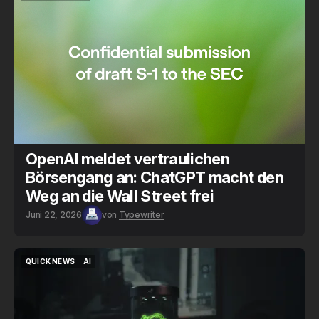
NEWS
OPENAI
OpenAI meldet vertraulichen
Börsengang an: ChatGPT macht den
Weg an die Wall Street frei
Juni 22, 2026
von
Typewriter
QUICK NEWS
AI
QUICK NEWS
AI