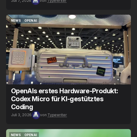
Juli 7, 2026
von
Typewriter
NEWS
OPENAI
NEWS
OPENAI
OpenAIs erstes Hardware-Produkt:
Codex Micro für KI-gestütztes
Coding
Juli 3, 2026
von
Typewriter
NEWS
OPENAI