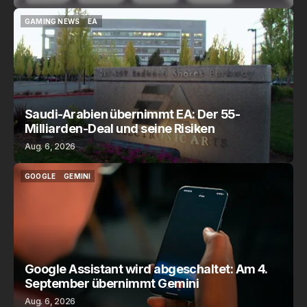
GAMING NEWS
EA
GAMING NEWS
EA
Saudi-Arabien übernimmt EA: Der 55-
Milliarden-Deal und seine Risiken
Aug. 6, 2026
GOOGLE
GEMINI
GOOGLE
GEMINI
Google Assistant wird abgeschaltet: Am 4.
September übernimmt Gemini
Aug. 6, 2026