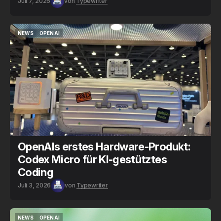
Juli 7, 2026
von
Typewriter
NEWS
OPENAI
NEWS
OPENAI
OpenAIs erstes Hardware-Produkt:
Codex Micro für KI-gestütztes
Coding
Juli 3, 2026
von
Typewriter
NEWS
OPENAI