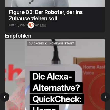
Figure 03: Der Roboter, der ins
Zuhause ziehen soll
Okt. 10, 2025
von
Emu
Empfohlen
QUICKCHECK
HOME ASSISTANT
QUICKCHECK
HOME ASSISTANT
Die Alexa-
Alternative?
QuickCheck: