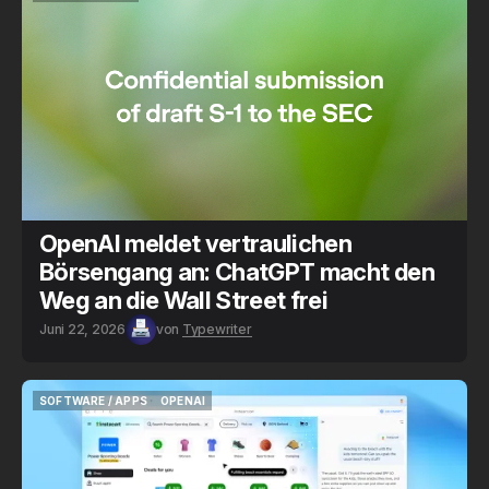
NEWS
OPENAI
OpenAI meldet vertraulichen
Börsengang an: ChatGPT macht den
Weg an die Wall Street frei
Juni 22, 2026
von
Typewriter
SOFTWARE / APPS
OPENAI
SOFTWARE / APPS
OPENAI