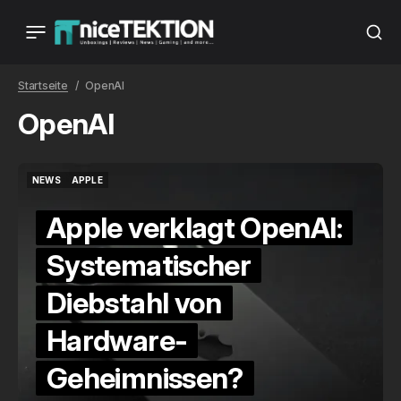
Startseite
OpenAI
OpenAI
NEWS
APPLE
NEWS
APPLE
Apple verklagt OpenAI:
Systematischer
Diebstahl von
Hardware-
Geheimnissen?