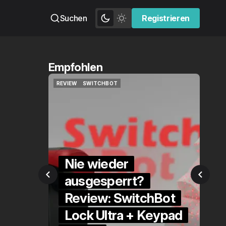
Suchen
Registrieren
Registrieren
Empfohlen
T
QUICKCHECK
HOME ASSISTANT
T
QUICKCHECK
HOME ASSISTANT
der
errt?
Die Alexa-
 SwitchBot
Alternative?
ra + Keypad
QuickCheck: Home