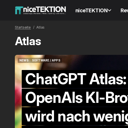
niceTEKTION
Re
Startseite
Atlas
Atlas
NEWS
SOFTWARE / APPS
NEWS
SOFTWARE / APPS
ChatGPT Atlas:
OpenAIs KI-Br
wird nach wenig