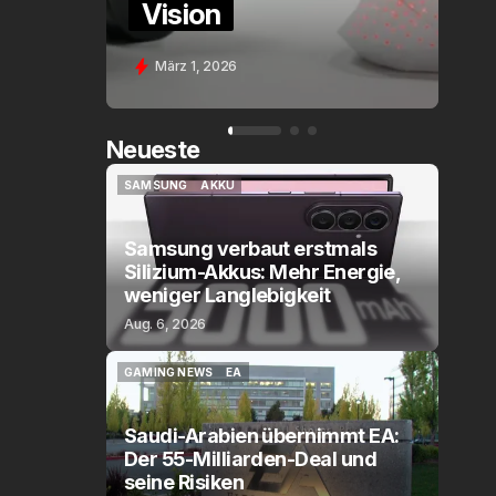
Assistant Voice (PE)
Feb. 9, 2026
Neueste
SAMSUNG
AKKU
SAMSUNG
AKKU
Samsung verbaut erstmals
Silizium-Akkus: Mehr Energie,
weniger Langlebigkeit
Aug. 6, 2026
GAMING NEWS
EA
GAMING NEWS
EA
Saudi-Arabien übernimmt EA:
Der 55-Milliarden-Deal und
seine Risiken