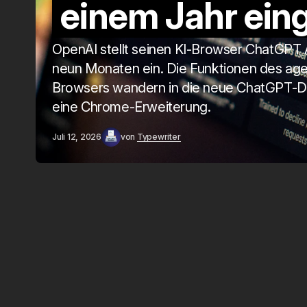
einem Jahr eing
OpenAI stellt seinen KI-Browser ChatGPT 
neun Monaten ein. Die Funktionen des ag
Browsers wandern in die neue ChatGPT-
eine Chrome-Erweiterung.
Juli 12, 2026
von
Typewriter