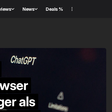
views
News
Deals %
REVIEW
GADGET
REVIEW
SWITCHBO
REVIEW
GADGET
REVIEW
SWITCHBO
Nie wie
owser
Verliere nie wieder
ausgesp
er als
etwas! Review:
Review:
Samsung Galaxy
Lock Ult