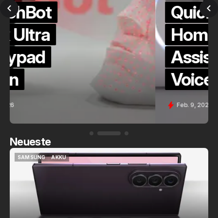
QuickCheck:
Home
Assistant
Voice (PE)
Feb. 9, 2026
Neueste
SAMSUNG
AKKU
SAMSUNG
AKKU