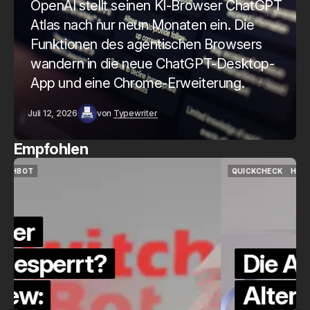
OpenAI stellt seinen KI-Browser ChatGPT
Atlas nach nur neun Monaten ein. Die
Funktionen des agentischen Browsers
wandern in die neue ChatGPT-Desktop-
App und eine Chrome-Erweiterung.
Juli 12, 2026
von
Typewriter
Empfohlen
QUICKCHECK
HOME ASSISTANT
QUICKCHECK
HOME ASSISTANT
Die Alexa-
Alternative?