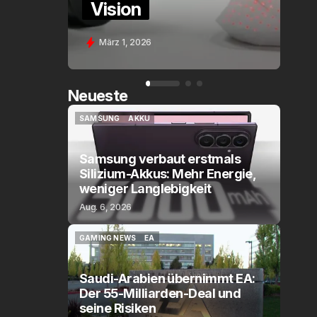
n
Assistant Voice (P
2026
Feb. 9, 2026
Neueste
SAMSUNG
AKKU
SAMSUNG
AKKU
Samsung verbaut erstmals
Silizium-Akkus: Mehr Energie,
weniger Langlebigkeit
Aug. 6, 2026
GAMING NEWS
EA
GAMING NEWS
EA
Saudi-Arabien übernimmt EA:
Der 55-Milliarden-Deal und
seine Risiken