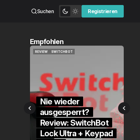
Suchen
Registrieren
Registrieren
Empfohlen
TCHBOT
QUICKCHECK
HOME ASSISTANT
TCHBOT
QUICKCHECK
HOME ASSISTANT
ieder
esperrt?
Die Alexa-
w: SwitchBot
Alternative?
Ultra + Keypad
QuickCheck: Hom