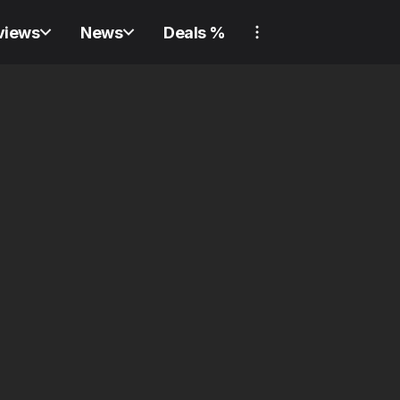
views
News
Deals %
REVIEW
GADGET
REVIEW
SWI
REVIEW
GADGET
REVIEW
SWI
Nie w
Verliere nie wieder
ausg
etwas! Review:
Revie
Samsung Galaxy
Lock 